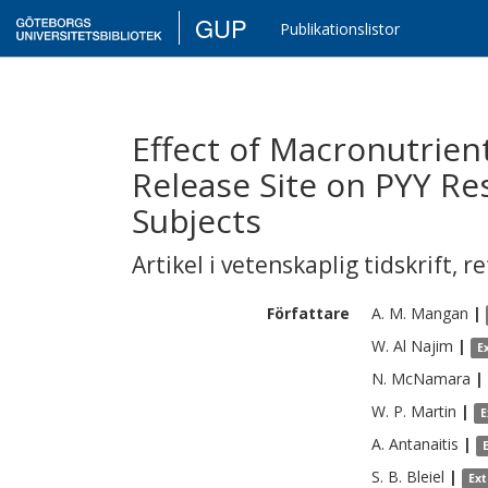
GUP
Publikationslistor
Effect of Macronutrien
Release Site on PYY R
Subjects
Artikel i vetenskaplig tidskrift
,
re
Författare
A. M.
Mangan
|
W.
Al Najim
|
E
N.
McNamara
|
W. P.
Martin
|
E
A.
Antanaitis
|
S. B.
Bleiel
|
Ex