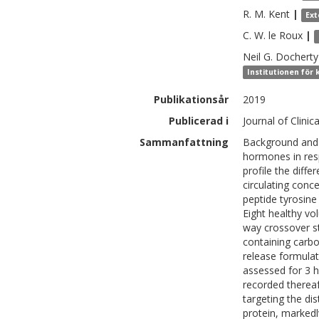
R. M.
Kent
|
Ext
C. W.
le Roux
|
Neil G.
Docherty
Institutionen för 
Publikationsår
2019
Publicerad i
Journal of Clini
Sammanfattning
Background and A
hormones in res
profile the diffe
circulating conc
peptide tyrosine
Eight healthy vo
way crossover st
containing carboh
release formula
assessed for 3 h
recorded thereaf
targeting the dis
protein, markedl