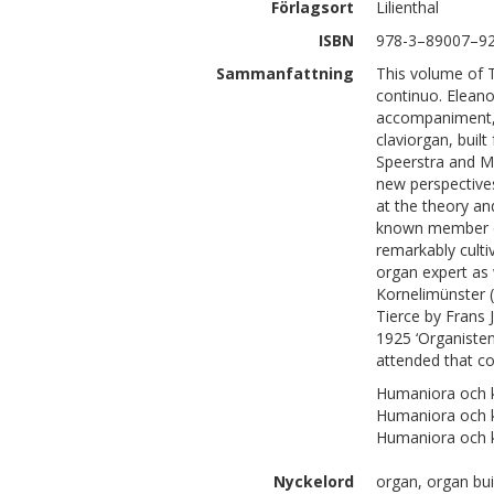
Förlagsort
Lilienthal
ISBN
978-3–89007–9
Sammanfattning
This volume of 
continuo. Eleanor
accompaniment, 
claviorgan, buil
Speerstra and M
new perspectives
at the theory an
known member of
remarkably cult
organ expert as
Kornelimünster (
Tierce by Frans J
1925 ‘Organiste
attended that c
Humaniora och ko
Humaniora och k
Humaniora och 
Nyckelord
organ, organ bui