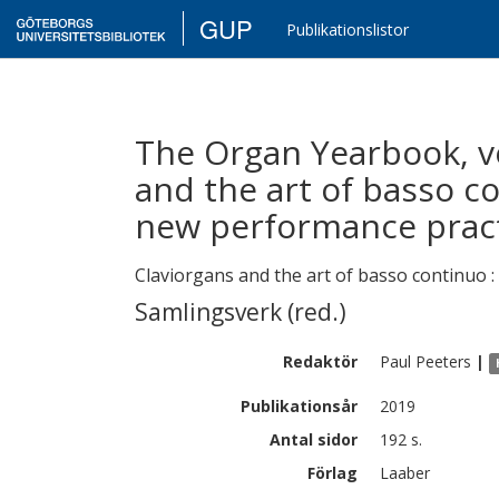
GUP
Publikationslistor
The Organ Yearbook, vo
and the art of basso c
new performance prac
Claviorgans and the art of basso continuo 
Samlingsverk (red.)
Redaktör
Paul
Peeters
|
Publikationsår
2019
Antal sidor
192 s.
Förlag
Laaber