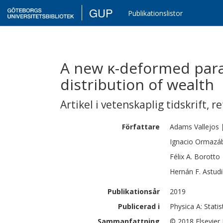
GUP
Publikationslistor
A new κ-deformed para
distribution of wealth
Artikel i vetenskaplig tidskrift
,
re
Författare
Adams
Vallejos
Ignacio
Ormazáb
Félix A.
Borotto
Hernán F.
Astudi
Publikationsår
2019
Publicerad i
Physica A: Stati
Sammanfattning
© 2018 Elsevier B