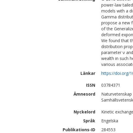
power-law tailed
models with a di
Gamma distributi
propose a new fo
of the Generaliz
deformed exponen
We found that th
distribution pro
parameter ν and 
wealth in such 
various associat
Länkar
https://doi.org/
ISSN
03784371
Ämnesord
Naturvetenskap 
Samhällsvetensk
Nyckelord
Kinetic exchange
Språk
Engelska
Publikations-ID
284553