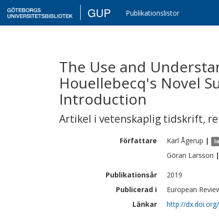
GUP
Publikationslistor
The Use and Understan
Houellebecq's Novel S
Introduction
Artikel i vetenskaplig tidskrift
,
re
Författare
Karl
Ågerup
|
I
Göran
Larsson
Publikationsår
2019
Publicerad i
European Review
Länkar
http://dx.doi.o