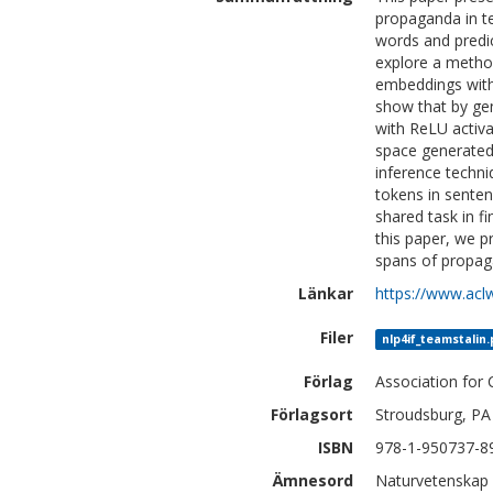
propaganda in te
words and predi
explore a metho
embeddings with
show that by gen
with ReLU activ
space generated
inference techn
tokens in senten
shared task in f
this paper, we p
spans of propaga
Länkar
https://www.acl
Filer
nlp4if_teamstalin.
Förlag
Association for 
Förlagsort
Stroudsburg, PA
ISBN
978-1-950737-8
Ämnesord
Naturvetenskap 