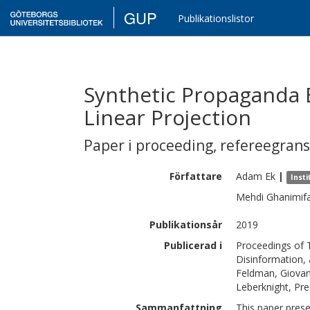
GUP
Publikationslistor
Synthetic Propaganda 
Linear Projection
Paper i proceeding
,
refereegran
Författare
Adam
Ek
|
Insti
Mehdi
Ghanimif
Publikationsår
2019
Publicerad i
Proceedings of 
Disinformation,
Feldman, Giovan
Leberknight, Pre
Sammanfattning
This paper prese