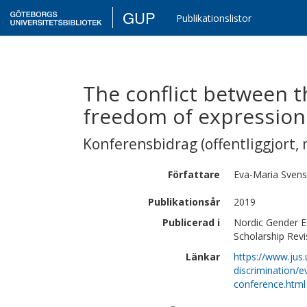
GUP
Publikationslistor
The conflict between th
freedom of expression 
Konferensbidrag (offentliggjort, 
Författare
Eva-Maria
Sven
Publikationsår
2019
Publicerad i
Nordic Gender Eq
Scholarship Rev
Länkar
https://www.jus.
discrimination/
conference.html