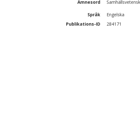
Ämnesord
Samhällsvetenska
Språk
Engelska
Publikations-ID
284171