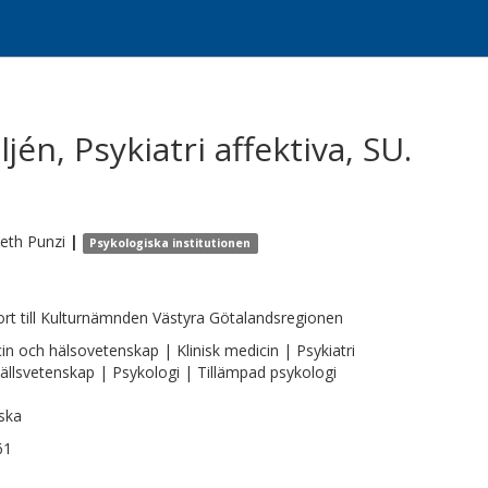
én, Psykiatri affektiva, SU.
beth
Punzi
|
Psykologiska institutionen
rt till Kulturnämnden Västyra Götalandsregionen
in och hälsovetenskap | Klinisk medicin | Psykiatri
llsvetenskap | Psykologi | Tillämpad psykologi
ska
61