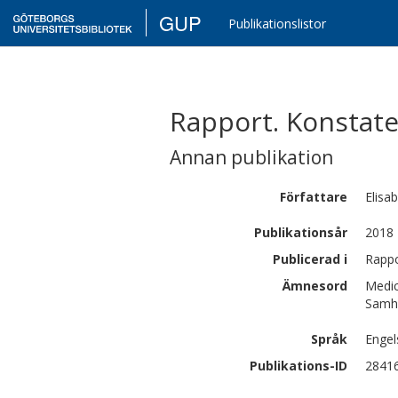
GUP
Publikationslistor
Rapport. Konstatelj
Annan publikation
Författare
Elisa
Publikationsår
2018
Publicerad i
Rappo
Ämnesord
Medic
Samhä
Språk
Engel
Publikations-ID
2841