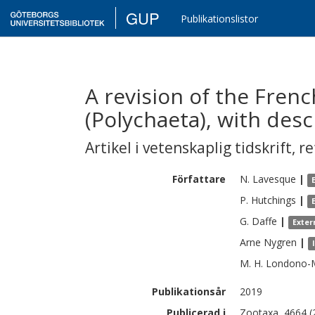
GUP
Publikationslistor
A revision of the Fren
(Polychaeta), with desc
Artikel i vetenskaplig tidskrift
,
re
Författare
N.
Lavesque
|
P.
Hutchings
|
G.
Daffe
|
Exter
Arne
Nygren
|
M. H.
Londono-
Publikationsår
2019
Publicerad i
Zootaxa, 4664 (