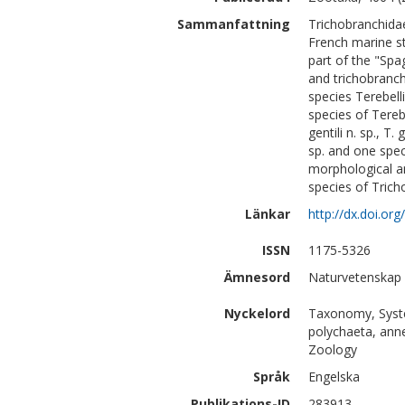
Sammanfattning
Trichobranchidae
French marine st
part of the "Spa
and trichobranch
species Terebell
species of Terebel
gentili n. sp., T. 
sp. and one spec
morphological an
species of Trich
Länkar
http://dx.doi.or
ISSN
1175-5326
Ämnesord
Naturvetenskap 
Nyckelord
Taxonomy, Syste
polychaeta, anne
Zoology
Språk
Engelska
Publikations-ID
283913