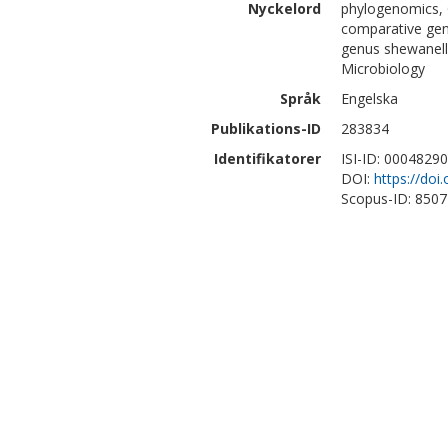
Nyckelord
phylogenomics, G
comparative gen
genus shewanella
Microbiology
Språk
Engelska
Publikations-ID
283834
Identifikatorer
ISI-ID: 0004829
DOI:
https://doi
Scopus-ID: 850