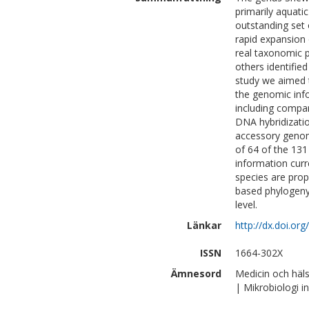
primarily aquati
outstanding set 
rapid expansion
real taxonomic p
others identified
study we aimed t
the genomic info
including compa
DNA hybridizati
accessory genom
of 64 of the 131
information curr
species are prop
based phylogeny 
level.
Länkar
http://dx.doi.or
ISSN
1664-302X
Ämnesord
Medicin och häl
| Mikrobiologi 