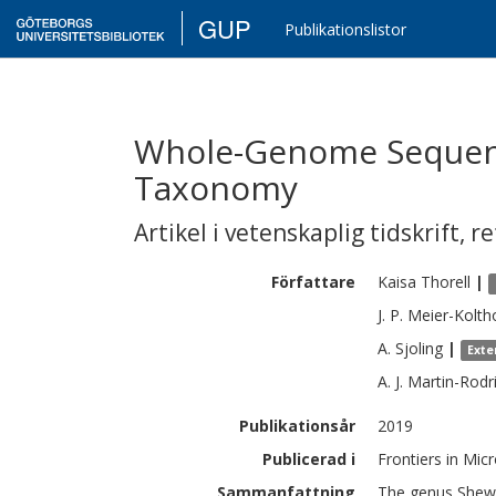
GUP
Publikationslistor
Whole-Genome Sequenc
Taxonomy
Artikel i vetenskaplig tidskrift
,
re
Författare
Kaisa
Thorell
|
J. P.
Meier-Kolth
A.
Sjoling
|
Exte
A. J.
Martin-Rodr
Publikationsår
2019
Publicerad i
Frontiers in Mic
Sammanfattning
The genus Shewa