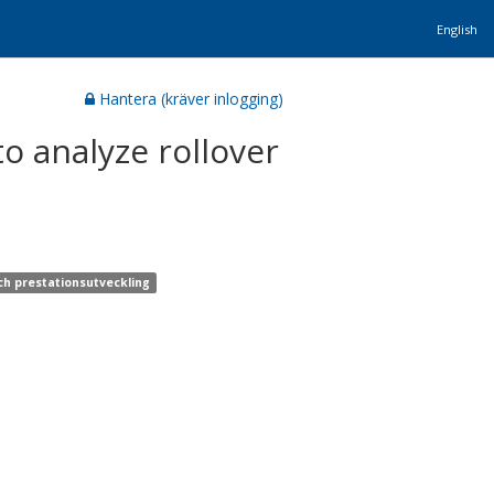
English
Hantera (kräver inlogging)
o analyze rollover
ch prestationsutveckling