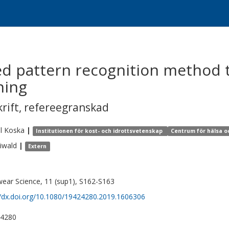
ed pattern recognition method t
ning
krift
,
refereegranskad
l
Koska
|
Institutionen för kost- och idrottsvetenskap
Centrum för hälsa o
iwald
|
Extern
ear Science, 11 (sup1), S162-S163
//dx.doi.org/10.1080/19424280.2019.1606306
-4280