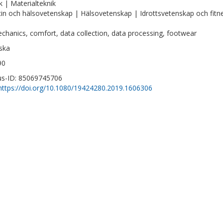
k | Materialteknik
in och hälsovetenskap | Hälsovetenskap | Idrottsvetenskap och fitn
chanics, comfort, data collection, data processing, footwear
ska
90
s-ID: 85069745706
https://doi.org/10.1080/19424280.2019.1606306