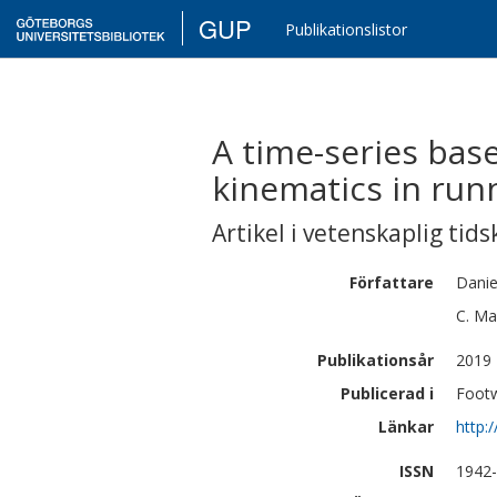
GUP
Publikationslistor
A time-series bas
kinematics in run
Artikel i vetenskaplig tids
Författare
Danie
C.
Ma
Publikationsår
2019
Publicerad i
Footw
Länkar
http:
ISSN
1942