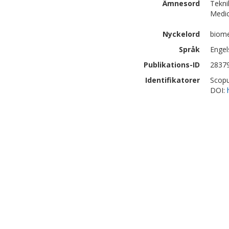
Ämnesord
Tekni
Medic
Nyckelord
biome
Språk
Engel
Publikations-ID
2837
Identifikatorer
Scopu
DOI: