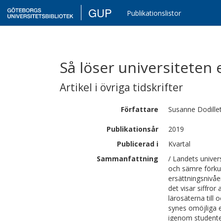
GUP
Publikationslistor
Så löser universiteten 
Artikel i övriga tidskrifter
Författare
Susanne
Dodille
Publikationsår
2019
Publicerad i
Kvartal
Sammanfattning
/ Landets univers
och sämre förkun
ersättningsnivåe
det visar siffror
lärosäterna till 
synes omöjliga e
igenom studenter