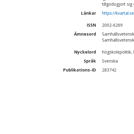
tillgodogjort si
Länkar
https://kvartal.s
ISSN
2002-6269
Ämnesord
Samhällsvetensk
Samhällsvetensk
Nyckelord
högskolepolitik, l
Språk
Svenska
Publikations-ID
283742