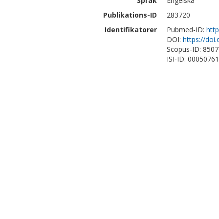
Språk
Engelska
Publikations-ID
283720
Identifikatorer
Pubmed-ID:
htt
DOI:
https://doi
Scopus-ID: 850
ISI-ID: 0005076