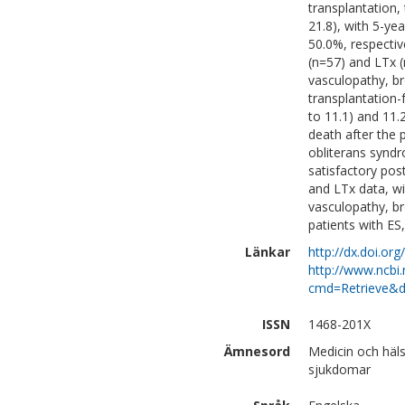
transplantation,
21.8), with 5-ye
50.0%, respectiv
(n=57) and LTx (
vasculopathy, br
transplantation-f
to 11.1) and 11.
death after the p
obliterans syndr
satisfactory pos
and LTx data, wi
vasculopathy, br
patients with ES,
Länkar
http://dx.doi.or
http://www.ncbi.
cmd=Retrieve&d
ISSN
1468-201X
Ämnesord
Medicin och häls
sjukdomar