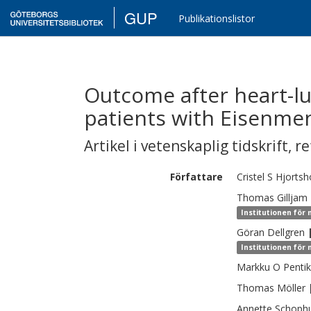
GUP
Publikationslistor
Outcome after heart-lu
patients with Eisenme
Artikel i vetenskaplig tidskrift
,
re
Författare
Cristel S
Hjortsh
Thomas
Gilljam
Institutionen för 
Göran
Dellgren
Institutionen för 
Markku O
Penti
Thomas
Möller
Annette
Schophu