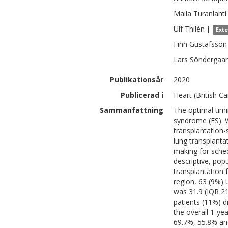
Maila
Turanlahti
Ulf
Thilén
|
Ext
Finn
Gustafsson
Lars
Söndergaa
Publikationsår
2020
Publicerad i
Heart (British C
Sammanfattning
The optimal timi
syndrome (ES). W
transplantation-
lung transplantat
making for sched
descriptive, pop
transplantation
region, 63 (9%) 
was 31.9 (IQR 21
patients (11%) d
the overall 1-ye
69.7%, 55.8% and