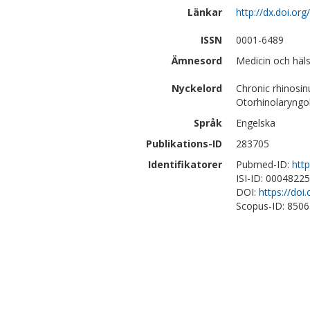
Länkar
http://dx.doi.o
ISSN
0001-6489
Ämnesord
Medicin och häls
Nyckelord
Chronic rhinosin
Otorhinolaryngo
Språk
Engelska
Publikations-ID
283705
Identifikatorer
Pubmed-ID:
htt
ISI-ID: 0004822
DOI:
https://do
Scopus-ID: 850