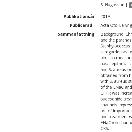
S.
Hugosson
|
Publikationsår
2019
Publicerad i
Acta Oto-Laryng
Sammanfattning
Background: Chro
and the paranasa
Staphylococcus a
is regarded as a
aims to measure
nasal epithelial
and S. aureus o
obtained from h
with S. aureus s
of the ENaC and
CFTR was increa
budesonide trea
channels expres
are of importanc
and treatment 
ENaC ion channel
CRS.