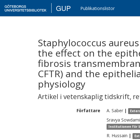
GUP
Publikationslistor
Staphylococcus aureus 
the effect on the epithe
fibrosis transmembran
CFTR) and the epitheli
physiology
Artikel i vetenskaplig tidskrift
,
re
Författare
A.
Saber
|
Exter
Sravya Sowdami
Institutionen för
R.
Hussain
|
Ex