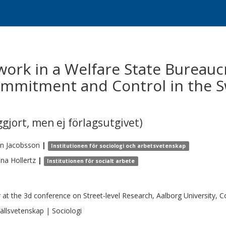
ork in a Welfare State Bureauc
ommitment and Control in the S
gjort, men ej förlagsutgivet)
in
Jacobsson
|
Institutionen för sociologi och arbetsvetenskap
ina
Hollertz
|
Institutionen för socialt arbete
 at the 3d conference on Street-level Research, Aalborg University,
llsvetenskap | Sociologi