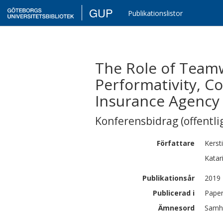
GUP
Publikationslistor
The Role of Teamw
Performativity, C
Insurance Agency
Konferensbidrag (offentlig
Författare
Kerst
Katar
Publikationsår
2019
Publicerad i
Paper
Ämnesord
Samhä