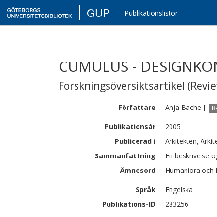
GUP
Publikationslistor
CUMULUS - DESIGNKO
Forskningsöversiktsartikel (Revie
Författare
Anja
Bache
|
H
Publikationsår
2005
Publicerad i
Arkitekten, Arki
Sammanfattning
En beskrivelse 
Ämnesord
Humaniora och k
Språk
Engelska
Publikations-ID
283256