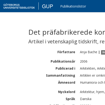
GUP
Publikationslistor
Det präfabrikerede k
Artikel i vetenskaplig tidskrift
,
re
Författare
Anja
Bache
|
H
Publikationsår
2006
Publicerad i
Arkitekten, Arki
Sammanfattning
Artiklen er omk
Ämnesord
Humaniora och k
Nyckelord
Arkitektur, hjem
Språk
Danska