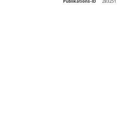
Publikations-ID
283251