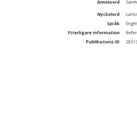
Ämnesord
Samhä
Nyckelord
curri
Språk
Engel
Ytterligare information
Refer
Publikations-ID
2831