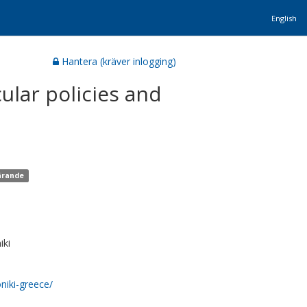
English
Hantera (kräver inlogging)
cular policies and
lärande
iki
niki-greece/