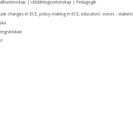
llsvetenskap | Utbildningsvetenskap | Pedagogik
cular changes in ECE, policy-making in ECE, educators' voices , stakeho
ska
eegranskad
31