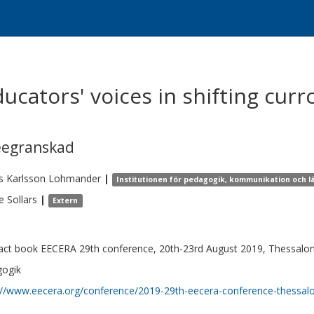
ucators' voices in shifting curr
eegranskad
s
Karlsson Lohmander
|
Institutionen för pedagogik, kommunikation och 
e
Sollars
|
Extern
act book EECERA 29th conference, 20th-23rd August 2019, Thessalon
gogik
://www.eecera.org/conference/2019-29th-eecera-conference-thessalo