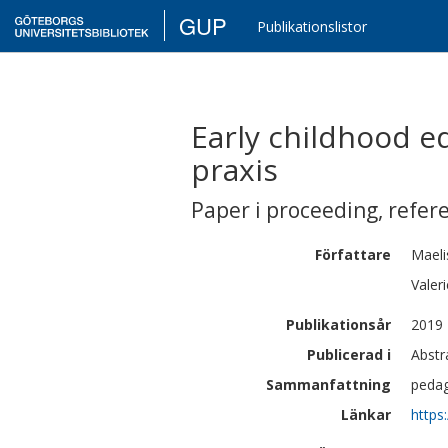
GUP
Publikationslistor
Early childhood ed
praxis
Paper i proceeding
,
refer
Författare
Maeli
Valeri
Publikationsår
2019
Publicerad i
Abstr
Sammanfattning
peda
Länkar
https