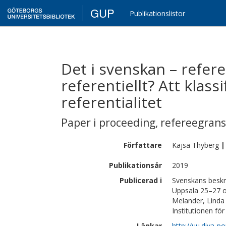
GUP
Publikationslistor
Det i svenskan – referen
referentiellt? Att klassi
referentialitet
Paper i proceeding
,
refereegran
Författare
Kajsa
Thyberg
|
Publikationsår
2019
Publicerad i
Svenskans beskr
Uppsala 25–27 o
Melander, Linda 
Institutionen för
Länkar
http://uu.diva-