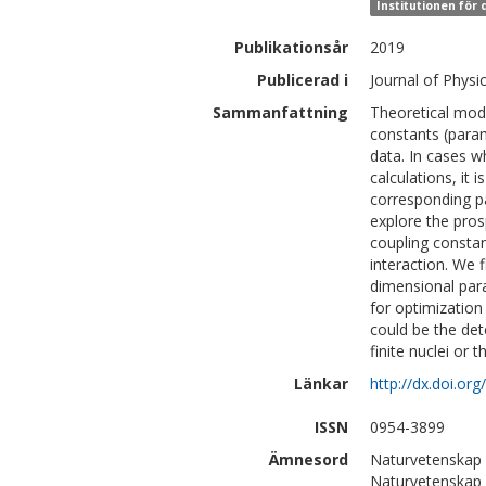
Institutionen för
Publikationsår
2019
Publicerad i
Journal of Physi
Sammanfattning
Theoretical mode
constants (param
data. In cases 
calculations, it 
corresponding pa
explore the pros
coupling constant
interaction. We 
dimensional para
for optimization
could be the det
finite nuclei or
Länkar
http://dx.doi.o
ISSN
0954-3899
Ämnesord
Naturvetenskap 
Naturvetenskap 