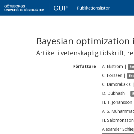
GUP
Publikationslistor
Bayesian optimization i
Artikel i vetenskaplig tidskrift
,
re
Författare
A.
Ekstrom
|
Ex
C.
Forssen
|
Ex
C.
Dimitrakakis
D.
Dubhashi
|
H. T.
Johansson
A. S.
Muhamma
H.
Salomonsson
Alexander
Schlie