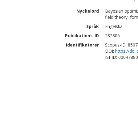
Nyckelord
Bayesian optimiz
field theory, fo
Språk
Engelska
Publikations-ID
282806
Identifikatorer
Scopus-ID: 850
DOI:
https://do
ISI-ID: 0004788