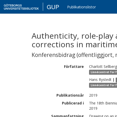
GUP
Publikationslistor
Authenticity, role-play
corrections in maritim
Konferensbidrag (offentliggjort, 
Författare
Charlott
Sellberg
Linnécentret for 
Hans
Rystedt
|
Linnécentret for 
Publikationsår
2019
Publicerad i
The 18th Bienni
2019
Sammanfattning
Drawing on an in