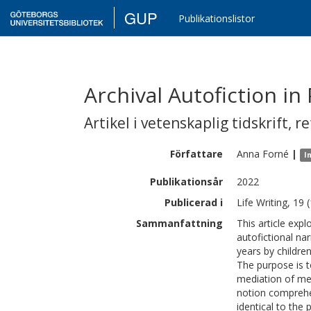
GUP
Publikationslistor
Archival Autofiction in
Artikel i vetenskaplig tidskrift
,
re
Författare
Anna
Forné
|
I
Publikationsår
2022
Publicerad i
Life Writing, 19 
Sammanfattning
This article expl
autofictional nar
years by childre
The purpose is t
mediation of mem
notion comprehen
identical to the 