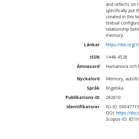
and reflects on 
specifically put
created in this 
textual configura
relationship bet
memory.
Länkar
https://doi.org
ISSN
1448-4528
Ämnesord
Humaniora och ko
Nyckelord
Memory, autofict
Språk
Engelska
Publikations-ID
282610
Identifikatorer
ISI-ID: 0004771
DOI:
https://do
Scopus-ID: 851