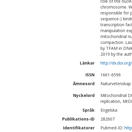
role of the nucl
chromosome. We 
responsible for
sequence-) bindi
transcription f
manipulation ex
mitochondrial n
compaction. Last
by TFAM in DNA 
2019 by the auth
Länkar
http://dx.doi.or
ISSN
1661-6596
Ämnesord
Naturvetenskap |
Nyckelord
Mitochondrial 
replication, MtD
Språk
Engelska
Publikations-ID
282607
Identifikatorer
Pubmed-ID:
htt