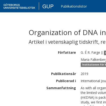
GUP
Publikationslistor
Organization of DNA 
Artikel i vetenskaplig tidskrift
,
re
Författare
G. É R.
Farge
|
Maria
Falkenber
Institutionen för 
Publikationsår
2019
Publicerad i
International Jo
Sammanfattning
As with all orga
the limited vol
(mtDNA) is packa
study, we first 