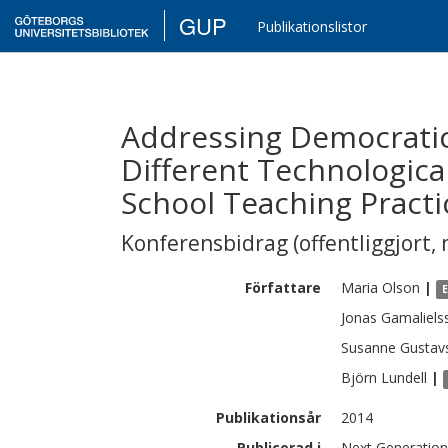
GUP
Publikationslistor
Addressing Democratic 
Different Technologica
School Teaching Practi
Konferensbidrag (offentliggjort, 
Författare
Maria
Olson
|
Jonas
Gamaliels
Susanne
Gustav
Björn
Lundell
|
Publikationsår
2014
Publicerad i
Next Generation