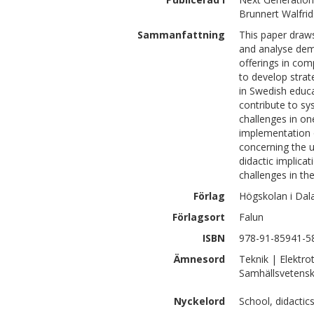
Brunnert Walfri
Sammanfattning
This paper draws
and analyse demo
offerings in com
to develop stra
in Swedish educa
contribute to sy
challenges in on
implementation o
concerning the u
didactic implica
challenges in th
Förlag
Högskolan i Dal
Förlagsort
Falun
ISBN
978-91-85941-5
Ämnesord
Teknik | Elektro
Samhällsvetensk
Nyckelord
School, didactic