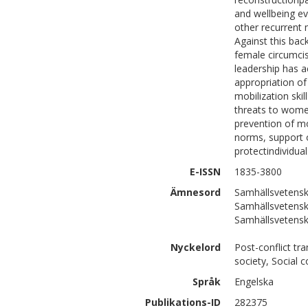
and wellbeing ev
other recurrent 
Against this bac
female circumci
leadership has 
appropriation o
mobilization ski
threats to wome
prevention of mo
norms, support o
protectindividua
E-ISSN
1835-3800
Ämnesord
Samhällsvetensk
Samhällsvetenska
Samhällsvetensk
Nyckelord
Post-conflict tr
society, Social
Språk
Engelska
Publikations-ID
282375