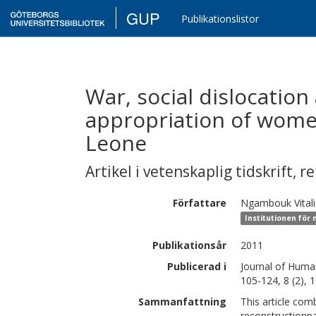
GUP
Publikationslistor
War, social dislocatio
appropriation of women
Leone
Artikel i vetenskaplig tidskrift
,
re
Författare
Ngambouk
Vita
Institutionen för
Publikationsår
2011
Publicerad i
Journal of Human
105-124, 8 (2), 
Sammanfattning
This article com
reconstructionp