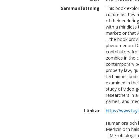
Sammanfattning
This book explor
culture as they 
of their endurin
with a mindless 
market; or that A
– the book provi
phenomenon. Dra
contributors fro
zombies in the c
contemporary pop
property law, qu
techniques and t
examined in thei
study of video g
researchers in a
games, and med
Länkar
https://www.tay
Humaniora och ko
Medicin och häl
| Mikrobiologi 