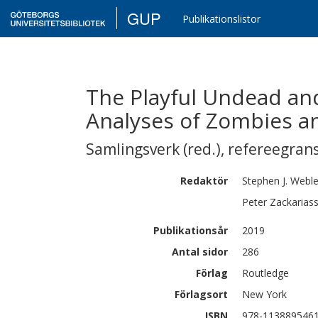
GUP
Publikationslistor
The Playful Undead and
Analyses of Zombies 
Samlingsverk (red.)
,
refereegran
Redaktör
Stephen J.
Webl
Peter
Zackarias
Publikationsår
2019
Antal sidor
286
Förlag
Routledge
Förlagsort
New York
ISBN
978-113889546