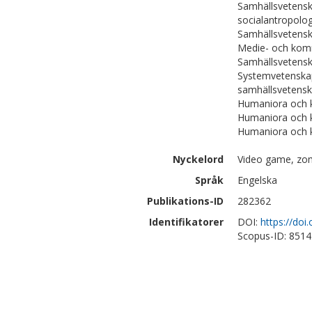
Samhällsvetenska
socialantropolog
Samhällsvetensk
Medie- och kom
Samhällsvetensk
Systemvetenskap
samhällsvetenska
Humaniora och k
Humaniora och k
Humaniora och k
Nyckelord
Video game, zomb
Språk
Engelska
Publikations-ID
282362
Identifikatorer
DOI:
https://do
Scopus-ID: 851