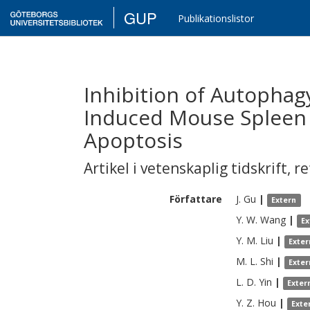
GUP
Publikationslistor
Inhibition of Autophag
Induced Mouse Spleen
Apoptosis
Artikel i vetenskaplig tidskrift
,
re
Författare
J.
Gu
|
Extern
Y. W.
Wang
|
Ex
Y. M.
Liu
|
Exter
M. L.
Shi
|
Exter
L. D.
Yin
|
Exter
Y. Z.
Hou
|
Exte