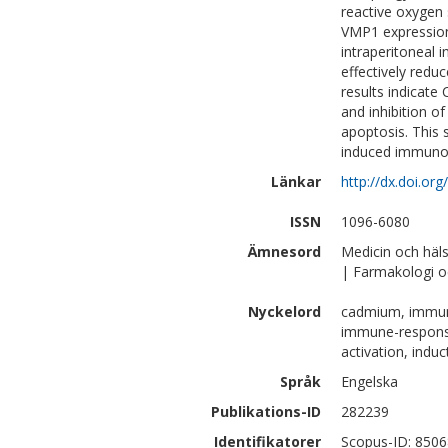
reactive oxygen
VMP1 expression
intraperitoneal 
effectively red
results indicate
and inhibition o
apoptosis. This 
induced immuno
Länkar
http://dx.doi.or
ISSN
1096-6080
Ämnesord
Medicin och häl
| Farmakologi o
Nyckelord
cadmium, immuno
immune-response,
activation, indu
Språk
Engelska
Publikations-ID
282239
Identifikatorer
Scopus-ID: 850