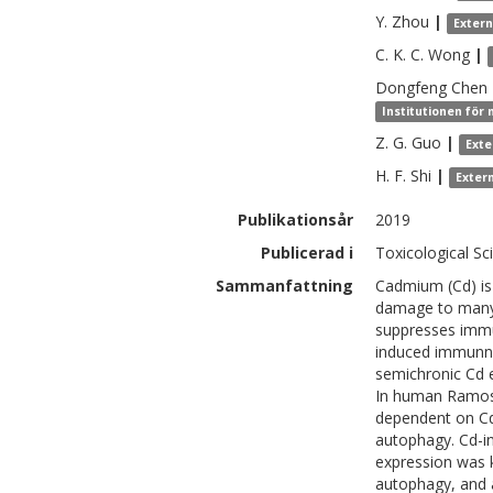
Y.
Zhou
|
Exter
C. K. C.
Wong
|
Dongfeng
Chen
Institutionen för
Z. G.
Guo
|
Exte
H. F.
Shi
|
Exter
Publikationsår
2019
Publicerad i
Toxicological Sc
Sammanfattning
Cadmium (Cd) is
damage to many o
suppresses immu
induced immunnot
semichronic Cd 
In human Ramos 
dependent on Cd
autophagy. Cd-
expression was 
autophagy, and 