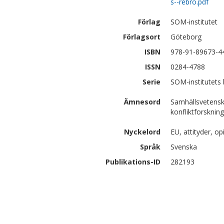
s--rebro.pdf
Förlag
SOM-institutet
Förlagsort
Göteborg
ISBN
978-91-89673-4
ISSN
0284-4788
Serie
SOM-institutets
Ämnesord
Samhällsvetensk
konfliktforskning
Nyckelord
EU, attityder, op
Språk
Svenska
Publikations-ID
282193