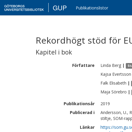
GUP
Publikationslistor
Rekordhögt stöd för E
Kapitel i bok
Författare
Linda
Berg
|
St
Kajsa
Evertsson
Falk
Elisabeth
|
Maja
Sörebro
|
Publikationsår
2019
Publicerad i
Andersson, U., 
stiltje, SOM-rap
Länkar
https://som.gu.