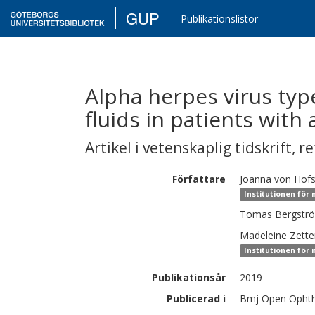
GUP
Publikationslistor
Alpha herpes virus type
fluids in patients with 
Artikel i vetenskaplig tidskrift
,
re
Författare
Joanna
von Hof
Institutionen för 
Tomas
Bergstr
Madeleine
Zette
Institutionen för
Publikationsår
2019
Publicerad i
Bmj Open Ophth