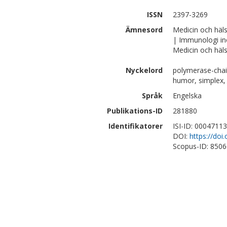
ISSN
2397-3269
Ämnesord
Medicin och häl
| Immunologi i
Medicin och häls
Nyckelord
polymerase-chain
humor, simplex,
Språk
Engelska
Publikations-ID
281880
Identifikatorer
ISI-ID: 0004711
DOI:
https://do
Scopus-ID: 850