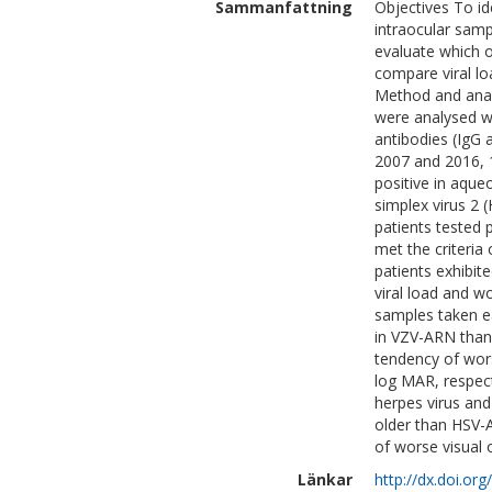
Sammanfattning
Objectives To ide
intraocular sam
evaluate which o
compare viral lo
Method and anal
were analysed wi
antibodies (IgG
2007 and 2016, 1
positive in aque
simplex virus 2 
patients tested 
met the criteria
patients exhibit
viral load and w
samples taken ea
in VZV-ARN than 
tendency of wors
log MAR, respect
herpes virus an
older than HSV-A
of worse visual 
Länkar
http://dx.doi.o