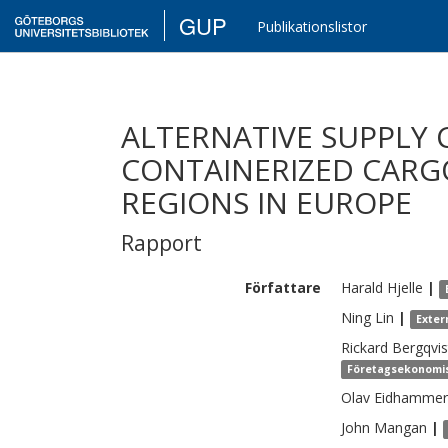
GUP
Publikationslistor
ALTERNATIVE SUPPLY 
CONTAINERIZED CARG
REGIONS IN EUROPE
Rapport
Författare
Harald
Hjelle
|
Ning
Lin
|
Exter
Rickard
Bergqvis
Företagsekonomiska
Olav
Eidhammer
John
Mangan
|