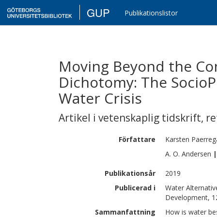
GUP
Publikationslistor
Moving Beyond the 
Dichotomy: The SocioPo
Water Crisis
Artikel i vetenskaplig tidskrift
,
re
Författare
Karsten
Paerreg
A. O.
Andersen
|
Publikationsår
2019
Publicerad i
Water Alternativ
Development, 12
Sammanfattning
How is water b