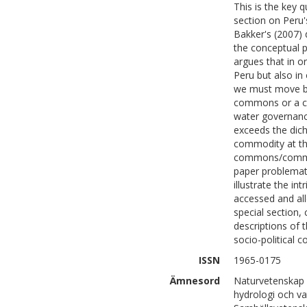
This is the key q
section on Peru's
Bakker's (2007)
the conceptual p
argues that in or
Peru but also in
we must move be
commons or a co
water governance
exceeds the di
commodity at th
commons/commodi
paper problemati
illustrate the i
accessed and all
special section,
descriptions of 
socio-political c
ISSN
1965-0175
Ämnesord
Naturvetenskap 
hydrologi och va