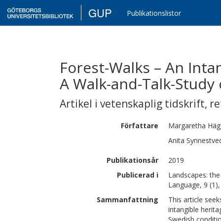
GUP
Publikationslistor
Forest-Walks – An Int
A Walk-and-Talk-Study o
Artikel i vetenskaplig tidskrift
,
re
Författare
Margaretha
Häg
Anita
Synnestve
Publikationsår
2019
Publicerad i
Landscapes: the 
Language, 9 (1),
Sammanfattning
This article see
intangible herita
Swedish conditi