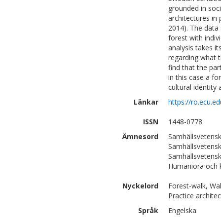
grounded in soci
architectures in
2014). The data 
forest with indiv
analysis takes i
regarding what t
find that the par
in this case a f
cultural identity
Länkar
https://ro.ecu.e
ISSN
1448-0778
Ämnesord
Samhällsvetensk
Samhällsvetensk
Samhällsvetensk
Humaniora och k
Nyckelord
Forest-walk, Walk
Practice architec
Språk
Engelska