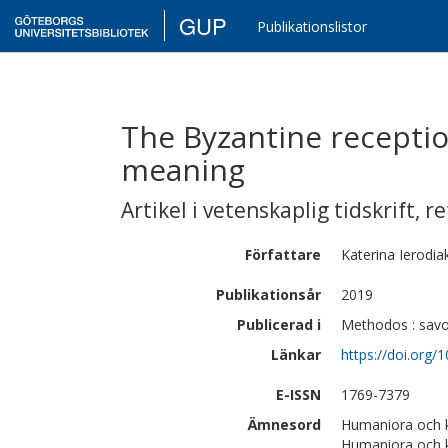
GUP
Publikationslistor
The Byzantine reception
meaning
Artikel i vetenskaplig tidskrift
,
re
Författare
Katerina
Ierodi
Publikationsår
2019
Publicerad i
Methodos : savoi
Länkar
https://doi.org
E-ISSN
1769-7379
Ämnesord
Humaniora och ko
Humaniora och ko