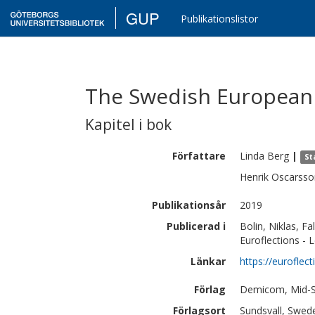
GUP
Publikationslistor
The Swedish European 
Kapitel i bok
Författare
Linda
Berg
|
St
Henrik
Oscarsso
Publikationsår
2019
Publicerad i
Bolin, Niklas, F
Euroflections -
Länkar
https://euroflec
Förlag
Demicom, Mid-S
Förlagsort
Sundsvall, Swed