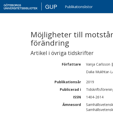
GUP
Publikationslistor
Möjligheter till motstå
förändring
Artikel i övriga tidskrifter
Författare
Vanja
Carlsson
Dalia
Mukhtar-L
Publikationsår
2019
Publicerad i
Tidskriftsföreni
ISSN
1404-2614
Ämnesord
Samhällsvetensk
Samhällsvetensk