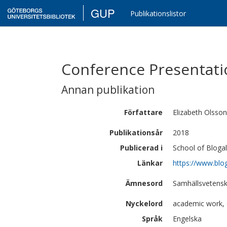
GUP
Publikationslistor
Conference Presentati
Annan publikation
Författare
Elizabeth
Olsson
Publikationsår
2018
Publicerad i
School of Blogal
Länkar
https://www.blo
Ämnesord
Samhällsvetens
Nyckelord
academic work, 
Språk
Engelska