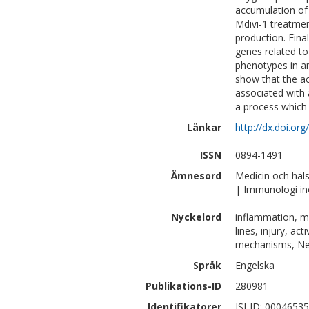
accumulation of
Mdivi-1 treatme
production. Fina
genes related t
phenotypes in an
show that the ac
associated with 
a process which
Länkar
http://dx.doi.or
ISSN
0894-1491
Ämnesord
Medicin och häl
| Immunologi i
Nyckelord
inflammation, me
lines, injury, a
mechanisms, Ne
Språk
Engelska
Publikations-ID
280981
Identifikatorer
ISI-ID: 0004653