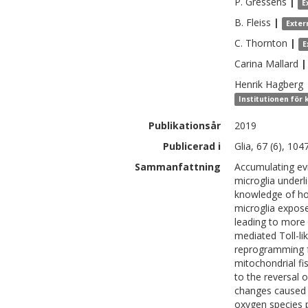
P.
Gressens
|
E
B.
Fleiss
|
Exter
C.
Thornton
|
E
Carina
Mallard
|
Henrik
Hagberg
Institutionen för
Publikationsår
2019
Publicerad i
Glia, 67 (6), 10
Sammanfattning
Accumulating evi
microglia underl
knowledge of ho
microglia expose
leading to more
mediated Toll-li
reprogramming f
mitochondrial fis
to the reversal 
changes caused 
oxygen species 