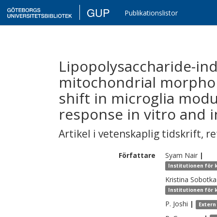
GUP
Publikationslistor
Lipopolysaccharide-ind
mitochondrial morphol
shift in microglia mod
response in vitro and i
Artikel i vetenskaplig tidskrift
,
re
Författare
Syam
Nair
|
Institutionen för
Kristina
Sobotka
Institutionen för
P.
Joshi
|
Extern