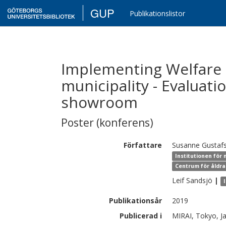
GUP
Publikationslistor
Implementing Welfare 
municipality - Evaluati
showroom
Poster (konferens)
Författare
Susanne
Gustaf
Institutionen för 
Centrum för åldra
Leif
Sandsjö
|
Publikationsår
2019
Publicerad i
MIRAI, Tokyo, J