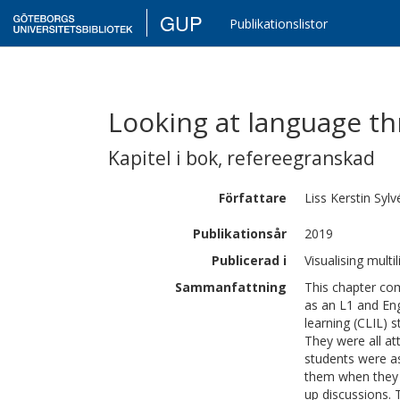
GUP
Publikationslistor
Looking at language t
Kapitel i bok
,
refereegranskad
Författare
Liss Kerstin
Sylv
Publikationsår
2019
Publicerad i
Visualising mult
Sammanfattning
This chapter co
as an L1 and Eng
learning (CLIL) 
They were all at
students were as
them when they u
up discussions. 