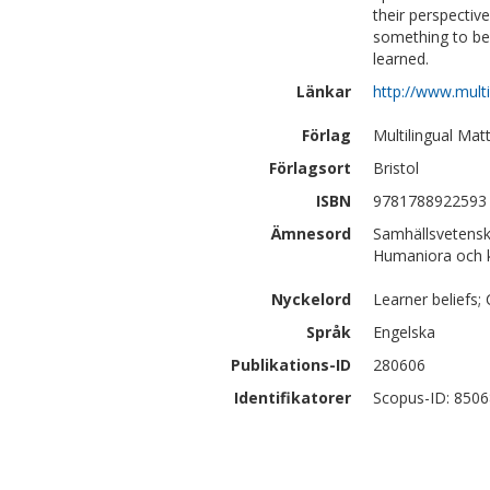
their perspectiv
something to be 
learned.
Länkar
http://www.mult
Förlag
Multilingual Mat
Förlagsort
Bristol
ISBN
9781788922593
Ämnesord
Samhällsvetensk
Humaniora och ko
Nyckelord
Learner beliefs;
Språk
Engelska
Publikations-ID
280606
Identifikatorer
Scopus-ID: 850