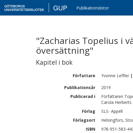
GUP
Publikationslistor
"Zacharias Topelius i v
översättning"
Kapitel i bok
Författare
Yvonne
Leffler
|
Publikationsår
2019
Publicerad i
Författaren Tope
Carola Herberts
Förlag
SLS- Appell
Förlagsort
Helsingfors, St
ISBN
978-951-583-44