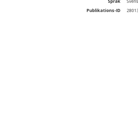
Språk
Sven
Publikations-ID
2801