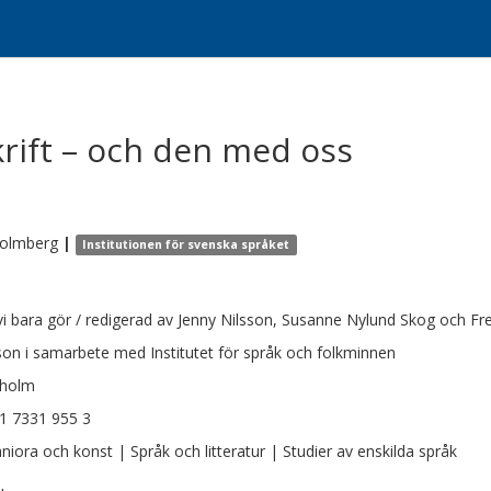
krift – och den med oss
olmberg
|
Institutionen för svenska språket
vi bara gör / redigerad av Jenny Nilsson, Susanne Nylund Skog och Fre
son i samarbete med Institutet för språk och folkminnen
kholm
1 7331 955 3
iora och konst | Språk och litteratur | Studier av enskilda språk