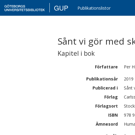
GUP
Publikationslistor
Sånt vi gör med s
Kapitel i bok
Författare
Per
H
Publikationsår
2019
Publicerad i
Sånt 
Förlag
Carls
Förlagsort
Stoc
ISBN
978 9
Ämnesord
Human