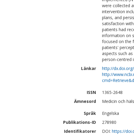
were collected 
intervention inc
plans, and persi
satisfaction wi
patients had rece
information on se
focused on the 
patients' perce
aspects such as
person-centred 
Länkar
http://dx.doi.or
http://www.ncbi.
cmd=Retrieve&d
ISSN
1365-2648
Ämnesord
Medicin och hä
Språk
Engelska
Publikations-ID
278980
Identifikatorer
DOI:
https://doi