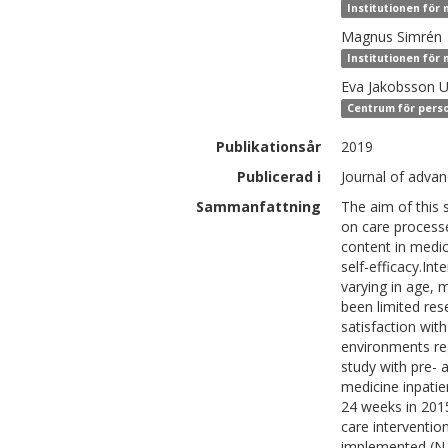
Institutionen för 
Magnus
Simrén
Institutionen för 
Eva
Jakobsson 
Centrum för perso
Publikationsår
2019
Publicerad i
Journal of advan
Sammanfattning
The aim of this 
on care processe
content in medic
self-efficacy.Int
varying in age, 
been limited res
satisfaction wit
environments re
study with pre- 
medicine inpatie
24 weeks in 2015
care interventio
implemented (N =