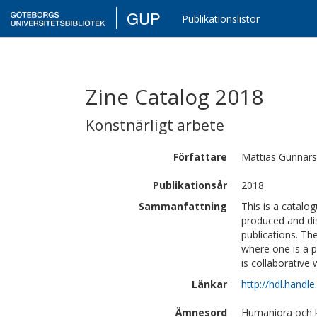
GUP
Publikationslistor
Zine Catalog 2018
Konstnärligt arbete
Författare
Mattias
Gunnar
Publikationsår
2018
Sammanfattning
This is a catalog
produced and dis
publications. Th
where one is a 
is collaborativ
Länkar
http://hdl.handl
Ämnesord
Humaniora och 