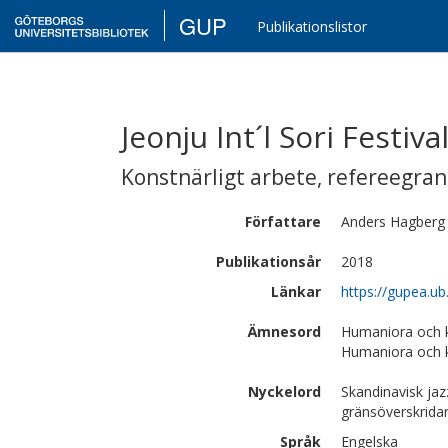
GUP
Publikationslistor
Jeonju Int´l Sori Festiv
Konstnärligt arbete
,
refereegra
Författare
Anders
Hagberg
Publikationsår
2018
Länkar
https://gupea.u
Ämnesord
Humaniora och 
Humaniora och k
Nyckelord
Skandinavisk ja
gränsöverskrida
Språk
Engelska