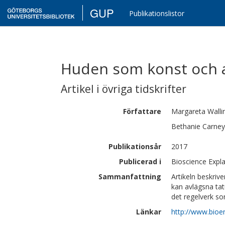
GUP
Publikationslistor
Huden som konst och a
Artikel i övriga tidskrifter
Författare
Margareta
Walli
Bethanie
Carney
Publikationsår
2017
Publicerad i
Bioscience Expla
Sammanfattning
Artikeln beskriv
kan avlägsna tat
det regelverk som
Länkar
http://www.bioe