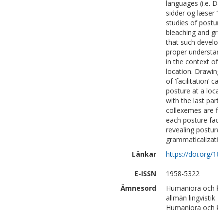
languages (i.e. 
sidder og læser ‘
studies of post
bleaching and g
that such develo
proper understa
in the context o
location. Drawi
of ‘facilitation’ 
posture at a loca
with the last par
collexemes are f
each posture faci
revealing postur
grammaticalizat
Länkar
https://doi.org/
E-ISSN
1958-5322
Ämnesord
Humaniora och k
allmän lingvistik
Humaniora och ko