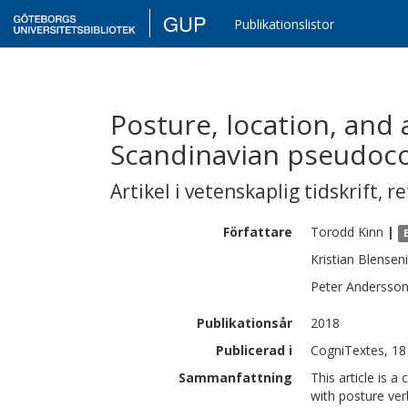
GUP
Publikationslistor
Posture, location, and 
Scandinavian pseudoco
Artikel i vetenskaplig tidskrift
,
re
Författare
Torodd
Kinn
|
Kristian
Blensen
Peter
Andersso
Publikationsår
2018
Publicerad i
CogniTextes, 18
Sammanfattning
This article is 
with posture verb