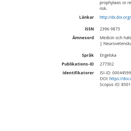
prophylaxis or re
risk.
Länkar
http://dx.doi.o
ISSN
2396-9873
Ämnesord
Medicin och häl
| Neurovetensk
Språk
Engelska
Publikations-ID
277302
Identifikatorer
ISI-ID: 0004459
DOI:
https://do
Scopus-ID: 850