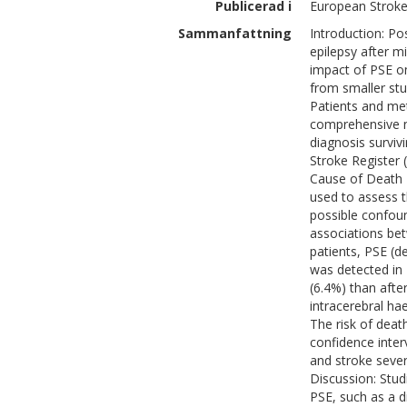
Publicerad i
European Stroke 
Sammanfattning
Introduction: P
epilepsy after m
impact of PSE on
from smaller stu
Patients and me
comprehensive na
diagnosis surviv
Stroke Register 
Cause of Death 
used to assess t
possible confou
associations bet
patients, PSE (d
was detected in 
(6.4%) than afte
intracerebral h
The risk of deat
confidence inter
and stroke sever
Discussion: Stud
PSE, such as a d