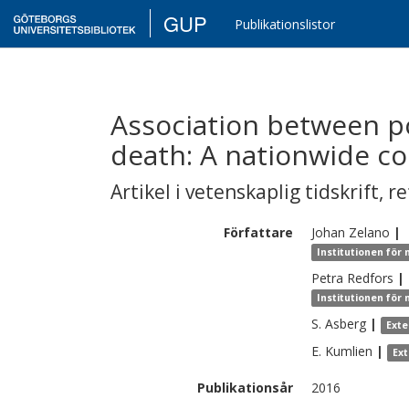
GUP
Publikationslistor
Association between p
death: A nationwide co
Artikel i vetenskaplig tidskrift
,
re
Författare
Johan
Zelano
|
Institutionen för
Petra
Redfors
|
Institutionen för
S.
Asberg
|
Exte
E.
Kumlien
|
Ex
Publikationsår
2016