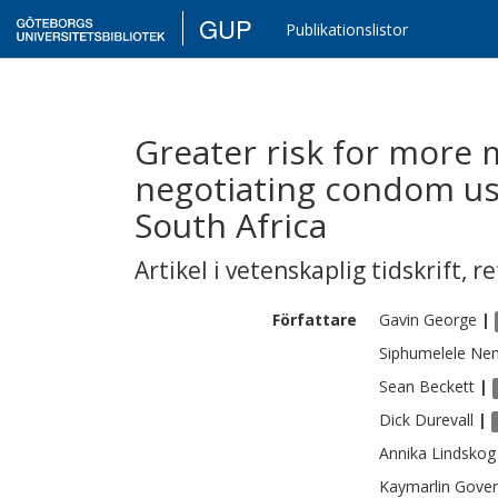
GUP
Publikationslistor
Greater risk for more
negotiating condom us
South Africa
Artikel i vetenskaplig tidskrift
,
re
Författare
Gavin
George
|
Siphumelele
Ne
Sean
Beckett
|
Dick
Durevall
|
Annika
Lindskog
Kaymarlin
Gove