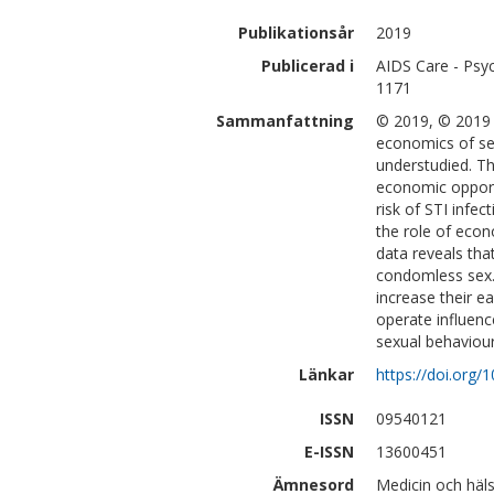
Publikationsår
2019
Publicerad i
AIDS Care - Psyc
1171
Sammanfattning
© 2019, © 2019 
economics of se
understudied. Th
economic opportu
risk of STI infe
the role of eco
data reveals tha
condomless sex.
increase their ea
operate influen
sexual behaviour
Länkar
https://doi.org
ISSN
09540121
E-ISSN
13600451
Ämnesord
Medicin och häl