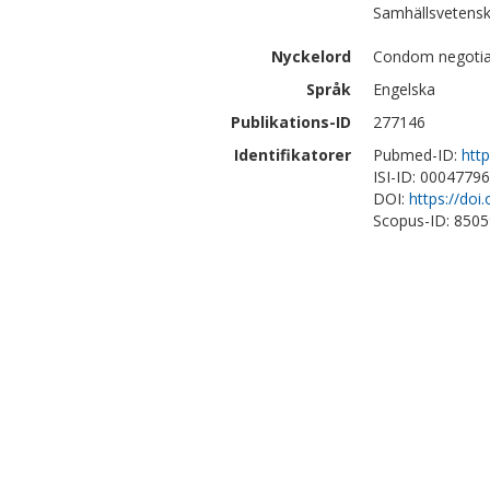
Samhällsvetensk
Nyckelord
Condom negotiat
Språk
Engelska
Publikations-ID
277146
Identifikatorer
Pubmed-ID:
htt
ISI-ID: 0004779
DOI:
https://do
Scopus-ID: 850