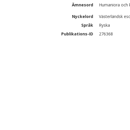
Ämnesord
Humaniora och ko
Nyckelord
Västerländsk eso
Språk
Ryska
Publikations-ID
276368