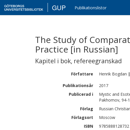
GUP
Publikationslistor
The Study of Comparati
Practice [in Russian]
Kapitel i bok
,
refereegranskad
Författare
Henrik
Bogdan
Publikationsår
2017
Publicerad i
Mystic and Esot
Pakhomov, 94-
Förlag
Russian Christi
Förlagsort
Moscow
ISBN
9785888128732