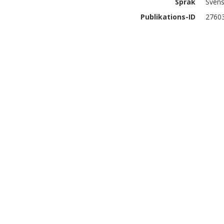
Språk
Sven
Publikations-ID
2760