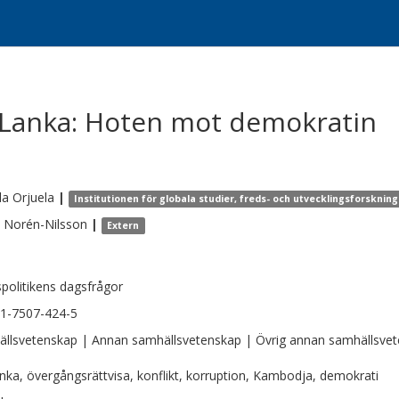
 Lanka: Hoten mot demokratin
la
Orjuela
|
Institutionen för globala studier, freds- och utvecklingsforskning
Norén-Nilsson
|
Extern
spolitikens dagsfrågor
1-7507-424-5
llsvetenskap | Annan samhällsvetenskap | Övrig annan samhällsve
anka, övergångsrättvisa, konflikt, korruption, Kambodja, demokrati