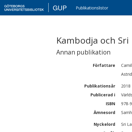
GUP
Publikationslistor
Kambodja och Sri
Annan publikation
Författare
Camil
Astrid
Publikationsår
2018
Publicerad i
Värld
ISBN
978-9
Ämnesord
Samhä
Nyckelord
Sri L