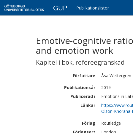
GUP
Publikationslistor
Emotive-cognitive rati
and emotion work
Kapitel i bok
,
refereegranskad
Författare
Åsa
Wettergren
Publikationsår
2019
Publicerad i
Emotions in Lat
Länkar
https://www.rou
Olson-Khorana-
Förlag
Routledge
Förlagsort
London